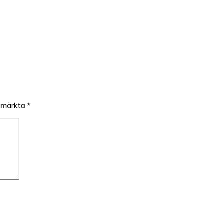
r märkta
*