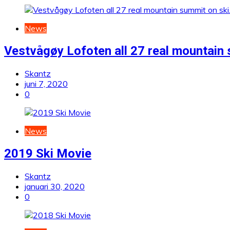
News
Vestvågøy Lofoten all 27 real mountain 
Skantz
juni 7, 2020
0
News
2019 Ski Movie
Skantz
januari 30, 2020
0