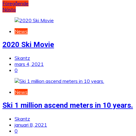
Inläggsnavigering
Föregående
Nästa
News
2020 Ski Movie
Skantz
mars 4, 2021
0
News
Ski 1 million ascend meters in 10 years.
Skantz
januari 8, 2021
0