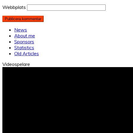
Webbplats
News
About me
Sponsors
Statistics
Old Articles
Videospelare