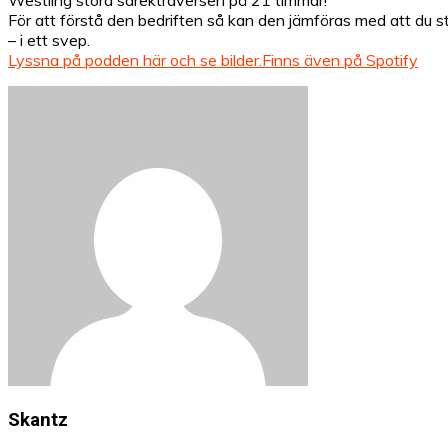
För att förstå den bedriften så kan den jämföras med att du st
– i ett svep.
Lyssna på podden här och se bilder.
Finns även på Spotify
Skantz