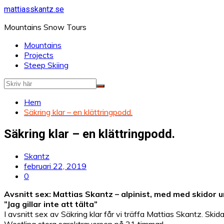
Hoppa
mattiasskantz.se
till
Mountains Snow Tours
innehåll
Mountains
Projects
Steep Skiing
Hem
Säkring klar – en klättringpodd.
Säkring klar – en klättringpodd.
Skantz
februari 22, 2019
0
Avsnitt sex: Mattias Skantz – alpinist, med med skidor 
”Jag gillar inte att tälta”
I avsnitt sex av Säkring klar får vi träffa Mattias Skantz. Sk
Westling stora sarektraversen på 21 timmar!