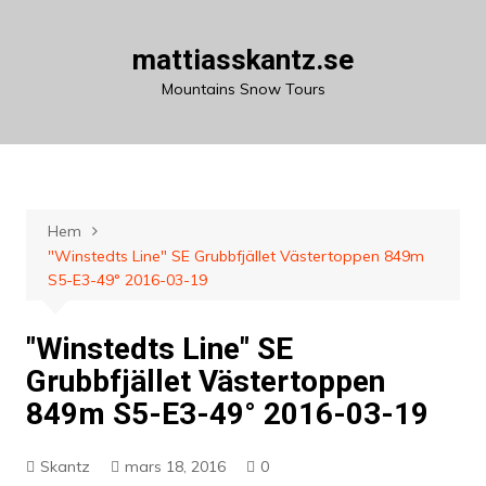
Hoppa
till
mattiasskantz.se
innehåll
Mountains Snow Tours
Hem
"Winstedts Line" SE Grubbfjället Västertoppen 849m
S5-E3-49° 2016-03-19
"Winstedts Line" SE
Grubbfjället Västertoppen
849m S5-E3-49° 2016-03-19
Skantz
mars 18, 2016
0