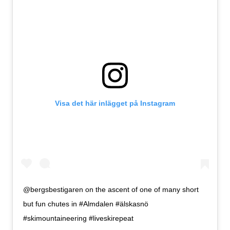
Visa det här inlägget på Instagram
@bergsbestigaren on the ascent of one of many short
but fun chutes in #Almdalen #älskasnö
#skimountaineering #liveskirepeat