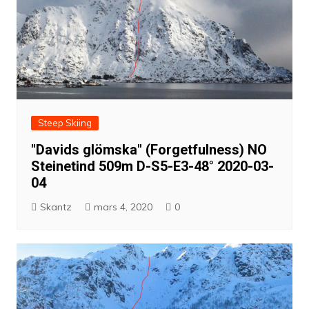
Steep Skiing
"Davids glömska" (Forgetfulness) NO
Steinetind 509m D-S5-E3-48° 2020-03-
04
Skantz
mars 4, 2020
0