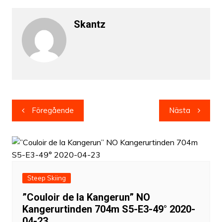
Skantz
Inläggsnavigering
Föregående
Nästa
Steep Skiing
”Couloir de la Kangerun” NO
Kangerurtinden 704m S5-E3-49° 2020-
04-23