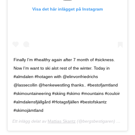
Visa det här inlägget på Instagram
Finally I’m #healthy again after 7 month of #sickness.
Now I’m want to ski alot rest of the winter. Today in
#almdalen #hotagen with @elinvonfriedrichs
@lassecollin @henkewestling thanks.. #bestofjamtland
#skimountaineering #skiing #skimo #mountains #couloir
#almdalensfjällgård #Hotagsfjällen #bestofskantz
#skimojämtland
Ett inlägg delat av
Mattias Skantz
(@bergsbestigaren)
19 Mar 20