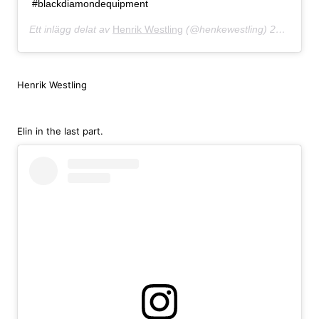
#blackdiamondequipment
Ett inlägg delat av
Henrik Westling
(@henkewestling)
21 Mar 2016 kl. 10:12 PDT
Henrik Westling
Elin in the last part.