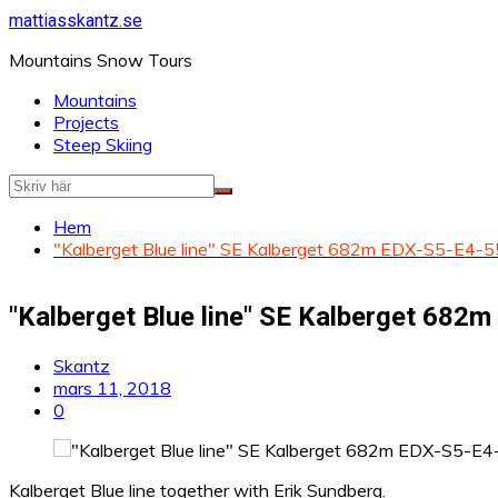
Hoppa
mattiasskantz.se
till
Mountains Snow Tours
innehåll
Mountains
Projects
Steep Skiing
Hem
"Kalberget Blue line" SE Kalberget 682m EDX-S5-E4-5
"Kalberget Blue line" SE Kalberget 682
Skantz
mars 11, 2018
0
Kalberget Blue line together with Erik Sundberg.