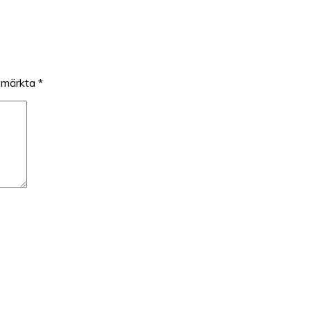
r märkta
*