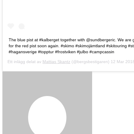
The blue pist at #kalberget together with @sundbergeric. We are 
for the red pist soon again. #skimo #skimojämtland #skitouring #s
#hagansverige #topptur #frostviken #julbo #campcassin
Ett inlägg delat av
Mattias Skantz
(@bergsbestigaren)
12 Mar 2018 k