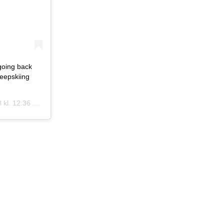
going back
teepskiing
l. 12:36 PDT