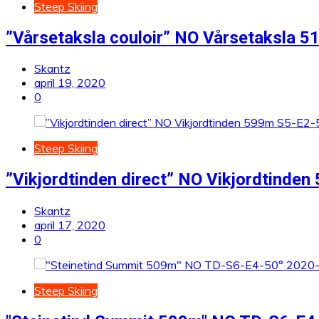
Steep Skiing
”Vårsetaksla couloir” NO Vårsetaksla 
Skantz
april 19, 2020
0
Steep Skiing
”Vikjordtinden direct” NO Vikjordtinde
Skantz
april 17, 2020
0
Steep Skiing