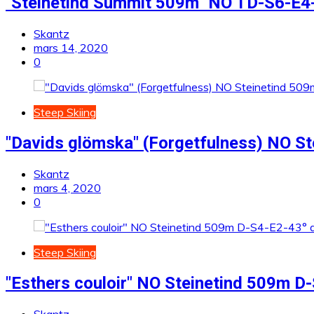
"Steinetind Summit 509m" NO TD-S6-E4-
Skantz
mars 14, 2020
0
Steep Skiing
"Davids glömska" (Forgetfulness) NO S
Skantz
mars 4, 2020
0
Steep Skiing
"Esthers couloir" NO Steinetind 509m D
Skantz