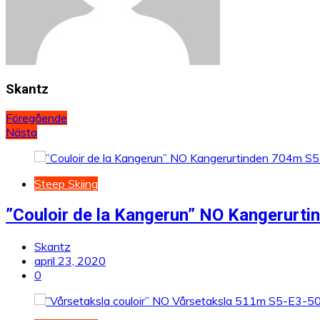
Skantz
Inläggsnavigering
Föregående
Nästa
Steep Skiing
”Couloir de la Kangerun” NO Kangerurt
Skantz
april 23, 2020
0